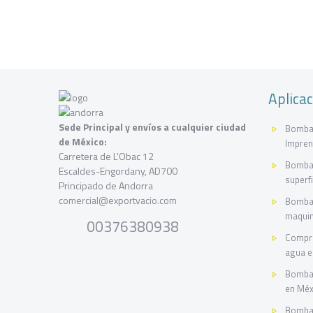
Aplica
Sede Principal y envíos a cualquier ciudad
Bombas
de México:
Impren
Carretera de L'Obac 12
Bombas
Escaldes-Engordany, AD700
superf
Principado de Andorra
comercial@exportvacio.com
Bombas
maquin
00376380938
Compre
agua e
Bombas
en Méx
Bombas