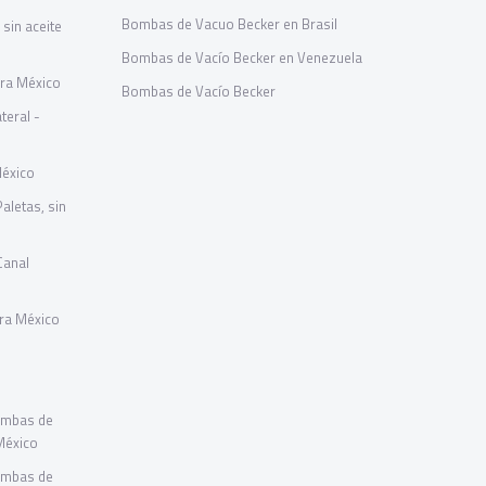
Bombas de Vacuo Becker en Brasil
sin aceite
Bombas de Vacío Becker en Venezuela
ara México
Bombas de Vacío Becker
teral -
México
letas, sin
Canal
ara México
ombas de
 México
ombas de