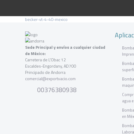
becker-vt-4-40-mexico
Aplica
Sede Principal y envíos a cualquier ciudad
Bombas
de México:
Impren
Carretera de L'Obac 12
Bombas
Escaldes-Engordany, AD700
superf
Principado de Andorra
comercial@exportvacio.com
Bombas
maquin
00376380938
Compre
agua e
Bombas
en Méx
Bombas
Labora