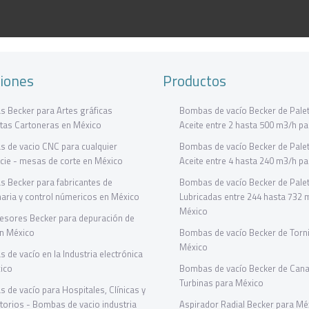
ciones
Productos
 Becker para Artes gráficas
Bombas de vacío Becker de Palet
tas Cartoneras en México
Aceite entre 2 hasta 500 m3/h p
 de vacio CNC para cualquier
Bombas de vacío Becker de Palet
icie - mesas de corte en México
Aceite entre 4 hasta 240 m3/h p
 Becker para fabricantes de
Bombas de vacío Becker de Pale
aria y control númericos en México
Lubricadas entre 244 hasta 732 
México
sores Becker para depuración de
n México
Bombas de vacío Becker de Torni
México
 de vacío en la Industria electrónica
ico
Bombas de vacío Becker de Canal
Turbinas para México
 de vacío para Hospitales, Clínicas y
torios - Bombas de vacio industria
Aspirador Radial Becker para Mé