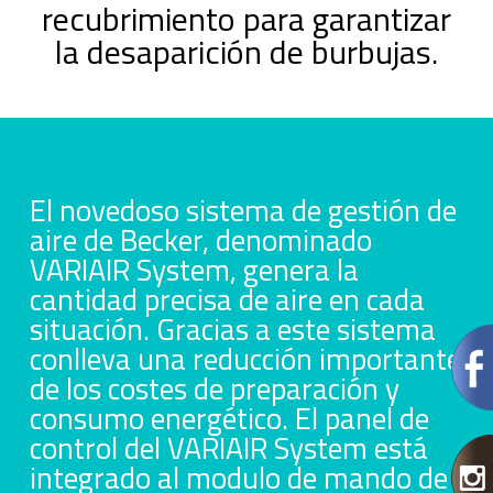
recubrimiento para garantizar
la desaparición de burbujas.
El novedoso sistema de gestión de
aire de Becker, denominado
VARIAIR System, genera la
cantidad precisa de aire en cada
situación. Gracias a este sistema
conlleva una reducción importante
de los costes de preparación y
consumo energético. El panel de
control del VARIAIR System está
integrado al modulo de mando de