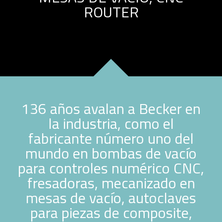
ROUTER
136 años avalan a Becker en
la industria, como el
fabricante número uno del
mundo en bombas de vacío
para controles numérico CNC,
fresadoras, mecanizado en
mesas de vacío, autoclaves
para piezas de composite,