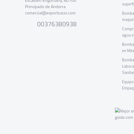
Escaldes-Engordany, AD700
superf
Principado de Andorra
comercial@exportvacio.com
Bombas
maquin
00376380938
Compre
agua e
Bombas
en Méx
Bombas
Labora
Sanitar
Equipo
Empaqu