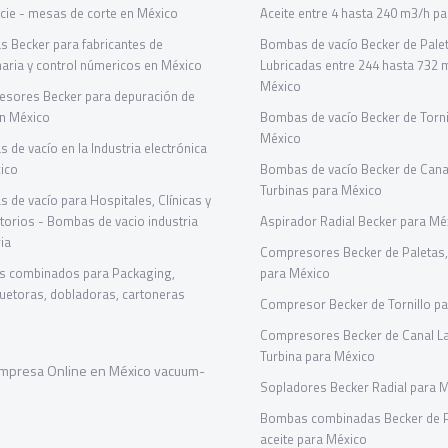
icie - mesas de corte en México
Aceite entre 4 hasta 240 m3/h p
 Becker para fabricantes de
Bombas de vacío Becker de Pale
aria y control númericos en México
Lubricadas entre 244 hasta 732 
México
sores Becker para depuración de
n México
Bombas de vacío Becker de Torni
México
 de vacío en la Industria electrónica
ico
Bombas de vacío Becker de Canal
Turbinas para México
 de vacío para Hospitales, Clínicas y
torios - Bombas de vacio industria
Aspirador Radial Becker para Mé
ia
Compresores Becker de Paletas, 
s combinados para Packaging,
para México
etoras, dobladoras, cartoneras
Compresor Becker de Tornillo p
Compresores Becker de Canal La
Turbina para México
Sopladores Becker Radial para 
Bombas combinadas Becker de Pa
aceite para México