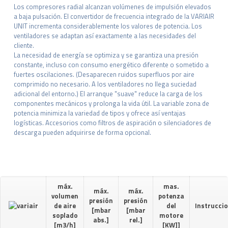
Los compresores radial alcanzan volúmenes de impulsión elevados
a baja pulsación. El convertidor de frecuencia integrado de la VARIAIR
UNIT incrementa considerablemente los valores de potencia. Los
ventiladores se adaptan así exactamente a las necesidades del
cliente.
La necesidad de energía se optimiza y se garantiza una presión
constante, incluso con consumo energético diferente o sometido a
fuertes oscilaciones. (Desaparecen ruidos superfluos por aire
comprimido no necesario. A los ventiladores no llega suciedad
adicional del entorno.) El arranque "suave" reduce la carga de los
componentes mecánicos y prolonga la vida útil. La variable zona de
potencia minimiza la variedad de tipos y ofrece así ventajas
logísticas. Accesorios como filtros de aspiración o silenciadores de
descarga pueden adquirirse de forma opcional.
máx.
mas.
máx.
máx.
volumen
potenza
presión
presión
de aire
del
Instrucci
[mbar
[mbar
soplado
motore
abs.]
rel.]
[m3/h]
[KW]]